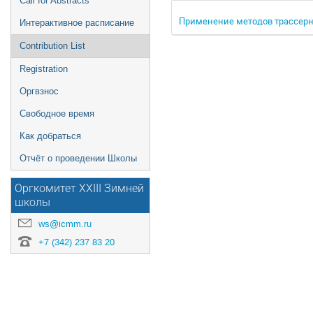
Call for Abstracts
Применение методов трассерн
Интерактивное расписание
Contribution List
Registration
Оргвзнос
Свободное время
Как добраться
Отчёт о проведении Школы
Оргкомитет XXIII Зимней
школы
ws@icmm.ru
+7 (342) 237 83 20