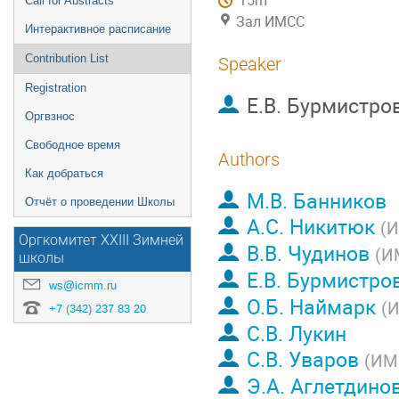
15m
Call for Abstracts
Зал ИМСС
Интерактивное расписание
Contribution List
Speaker
Registration
Е.В. Бурмистро
Оргвзнос
Свободное время
Authors
Как добраться
M.В. Банников
Отчёт о проведении Школы
А.С. Никитюк
(
И
Оргкомитет XXIII Зимней
В.В. Чудинов
(
И
школы
Е.В. Бурмистро
ws@icmm.ru
О.Б. Наймарк
(
И
+7 (342) 237 83 20
С.В. Лукин
С.В. Уваров
(
ИМ
Э.А. Аглетдино