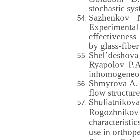
stochastic sys
Sazhenkov 
Experimenta
effectiveness
by glass-fibe
Shel’deshov
Ryapolov P.A
inhomogeneou
Shmyrova A. 
flow structure
Shuliatniko
Rogozhnikov
characteristi
use in orthope