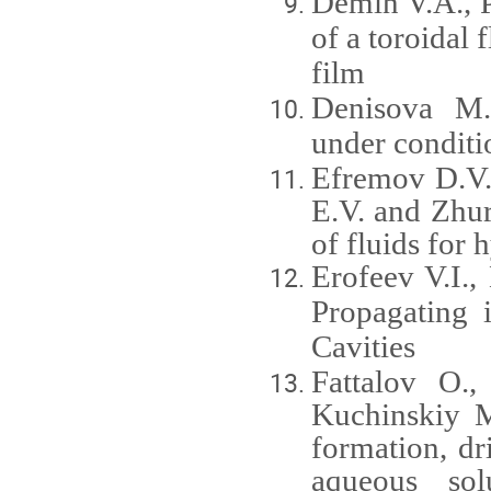
Demin
V
.
A
.
,
of a toroidal 
film
Denisova
M
under conditi
Efremov D.V.,
E.V. and Zhur
of fluids for 
Erofeev
V.I.,
Propagating 
Cavities
Fattalov O.
Kuchinskiy M
formation, dr
aqueous sol