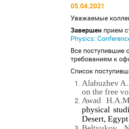
05.04.2021
Уважаемые коллег
Завершен
прием с
Physics: Conferenc
Все поступившие 
требованиям к оф
Список поступивши
Alabuzhev A.A
on the free vo
Awad H.A.M.
physical stud
Desert, Egypt
Beltyukov N