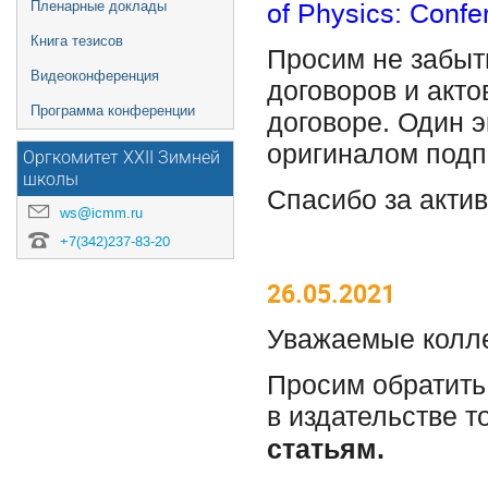
of
Physics: Confe
Пленарные доклады
Книга тезисов
Просим не забыт
Видеоконференция
договоров и акто
Программа конференции
договоре. Один 
оригиналом подп
Оргкомитет XXII Зимней
школы
Спасибо за актив
ws@icmm.ru
+7(342)237-83-20
26.05.2021
Уважаемые колле
Просим обратить 
в издательстве 
статьям.