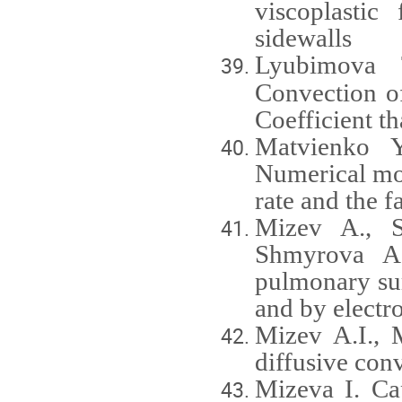
viscoplastic
sidewalls
Lyubimova T
Convection o
Coefficient t
Matvienko Y
Numerical mod
rate and the f
Mizev A., S
Shmyrova A.
pulmonary sur
and by electro
Mizev A.I.,
diffusive con
Mizeva I. Ca