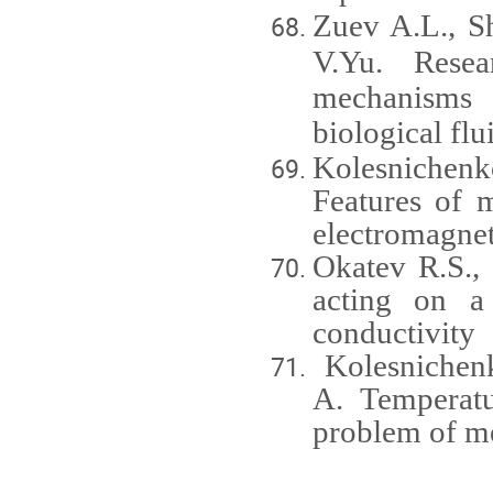
Zuev A.L., S
V.Yu.
Rese
mechanisms 
biological flu
Kolesnichenk
Features of 
electromagnet
Okatev R.S., 
acting on a
conductivity
Kolesnichen
A. Temperatu
problem of me