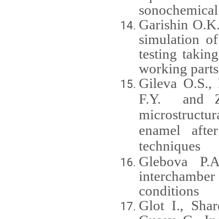
sonochemical 
Garishin O.K
simulation o
testing takin
working parts
Gileva
O
.
S
.
,
F
.
Y
.
and Z
microstructur
enamel after
techniques
Glebova P.A
interchambe
conditions
Glot I., Sha