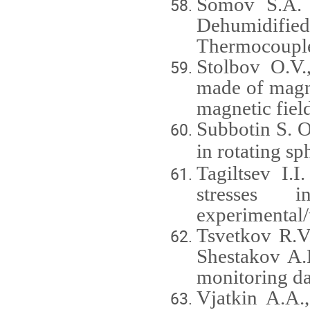
Somov S.A. 
Dehumidifie
Thermocoupl
Stolbov O.V.
made of magne
magnetic fiel
Subbotin
S
.
O
in rotating sp
Tagiltsev I.
stresses
experimental/
Tsvetkov R.V.
Shestakov A.P
monitoring da
Vjatkin A.A.