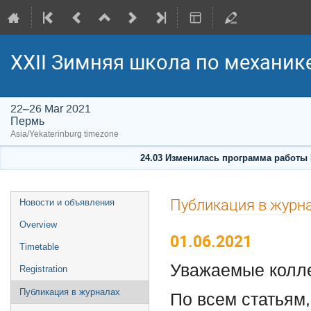
XXII Зимняя школа по механик
22–26 Mar 2021
Пермь
Asia/Yekaterinburg timezone
24.03 Изменилась программа работы
Event
Публикация в журн
Новости и объявления
menu
Overview
01.06.2021
Timetable
Уважаемые колле
Registration
Публикация в журналах
По всем статьям