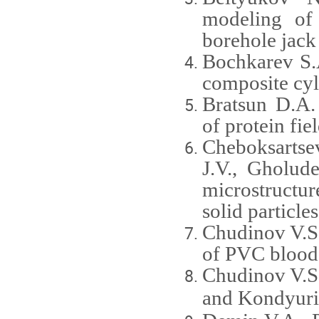
modeling of
borehole jack
Bochkarev S.A
composite cyli
Bratsun D.A.
of protein fi
Cheboksartse
J.V., Gholude
microstructur
solid particles
Chudinov V.S
of PVC blood
Chudinov V
.
S
and
Kondyuri