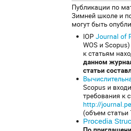
Публикации по ма
Зимней школе и п
могут быть опубл
IOP
Journal of 
WOS и Scopus)
к статьям нах
данном журнал
статьи состав
Вычислительн
Scopus и входи
требования к 
http://journal
(объем статьи 7
Procedia Struct
По приглашени