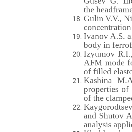
Gusev G. Inc
the headframe
Gulin V.V., Ni
concentration
Ivanov A.S. 
body in ferrof
Izyumov R.I.,
AFM mode for 
of filled elas
Kashina M.A
properties of 
of the clampe
Kaygorodtsev
and Shutov A.
analysis appl