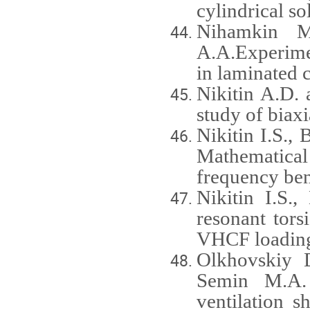
cylindrical so
Nihamkin M
A.A.Experime
in laminated c
Nikitin A.D. 
study of biax
Nikitin I.S.,
Mathematical
frequency ben
Nikitin I.S.,
resonant tors
VHCF loadin
Olkhovskiy 
Semin M.A.
ventilation s