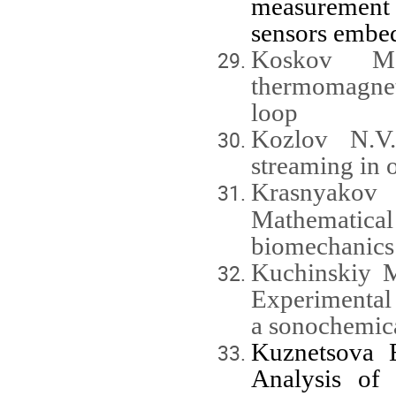
measurement
sensors embe
Koskov M.A
thermomagneti
loop
Kozlov N.V.
streaming in 
Krasnyakov
Mathematic
biomechanics 
Kuchinskiy M
Experimental 
a sonochemica
Kuznetsova 
Analysis of r