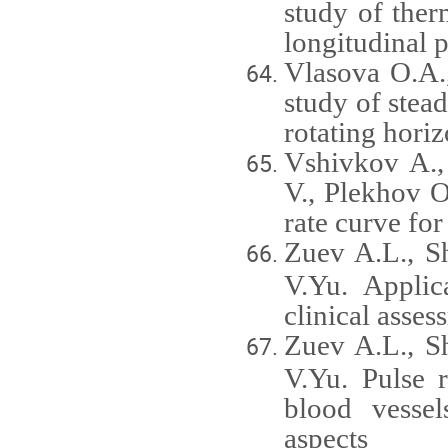
study of ther
longitudinal p
Vlasova O.A.
study of stea
rotating horiz
Vshivkov A.,
V., Plekhov O
rate curve for
Zuev A.L., S
V.Yu.
Applic
clinical asses
Zuev A.L., S
V.Yu. Pulse r
blood vessel
aspects