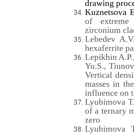
drawing proce
Kuznetsova E
of extreme 
zirconium cla
Lebedev A.V.
hexaferrite par
Lepikhin A.P.
Yu.S., Tiuno
Vertical dens
masses in the
influence on t
Lyubimova T.
of a ternary m
zero
Lyubimova 