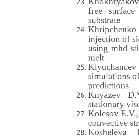
Khokhryakova
free surface
substrate
Khripchenko 
injection of 
using mhd sti
melt
Klyuchance
simulations o
predictions
Knyazev D.V
stationary vis
Kolesov E.V.,
convective str
Kosheleva