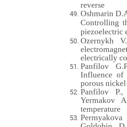
reverse
Oshmarin
D
.
A
Controlling t
piezoelectric 
Ozernykh V.
electromagne
electrically c
Panfilov G.
Influence of
porous nickel
Panfilov P.,
Yermakov
A
temperature
Permyakova 
Goldobin D.