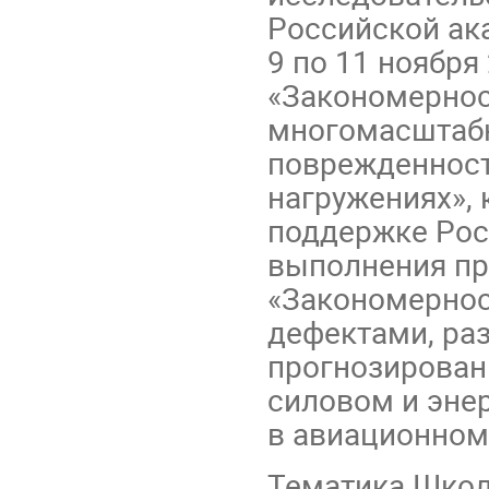
Российской ак
9 по 11 ноябр
«Закономернос
многомасштабн
поврежденност
нагружениях», 
поддержке Рос
выполнения пр
«Закономернос
дефектами, ра
прогнозирован
силовом и эне
в авиационном
Тематика Школ