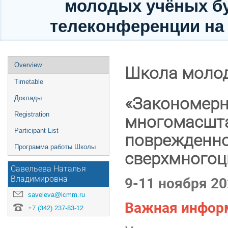
молодых учёных бу
телеконференции на 
Event
Overview
Школа моло
menu
Timetable
«Закономерн
Доклады
Registration
многомасшта
Participant List
поврежденно
Программа работы Школы
сверхмногоц
Савельева Наталья
9-11 ноября 20
Владимировна
saveleva@icmm.ru
Важная инфор
+7 (342) 237-83-12