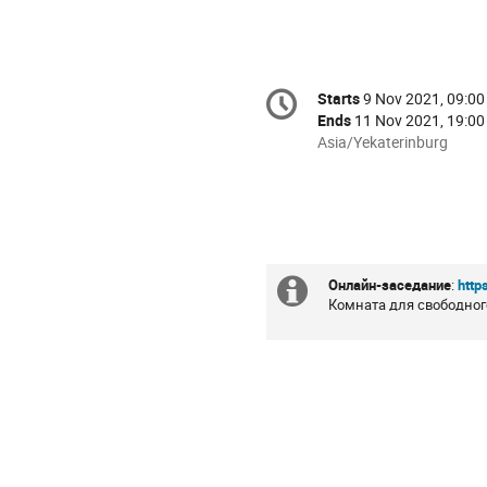
Conference
Starts
9 Nov 2021, 09:00
Date/Time
information
Ends
11 Nov 2021, 19:00
All
Asia/Yekaterinburg
times
are
in
Asia/Yekaterinburg
Онлайн-заседание
:
http
Extra
Комната для свободно
information