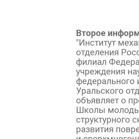
Второе инфор
"Институт мех
отделения Росс
филиал Федера
учреждения на
федерального 
Уральского от
объявляет о пр
Школы молоды
структурного 
развития повр
и сверхмногоц