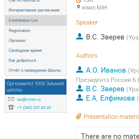
15m
Call for Abstracts
класс БОН
Интерактивное расписание
Contribution List
Speaker
Registration
В.С. Зверев
(
Ура
Оргвзнос
Свободное время
Authors
Как добраться
А.О. Иванов
(
Ур
Отчёт о проведении Школы
Президента России Б.
Оргкомитет XXIII Зимней
В.С. Зверев
(
Ура
школы
Е.А. Елфимова
(
ws@icmm.ru
+7 (342) 237 83 20
Presentation materi
There are no mater