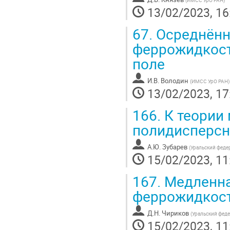
(
ИМСС УрО РАН
)
13/02/2023, 16
67.
Осреднённ
феррожидкост
поле
И.В. Володин
(
ИМСС УрО РАН
)
13/02/2023, 17
166.
К теории 
полидисперсн
А.Ю. Зубарев
(
Уральский феде
15/02/2023, 11
167.
Медленна
феррожидкост
Д.Н. Чириков
(
Уральский фед
15/02/2023, 11