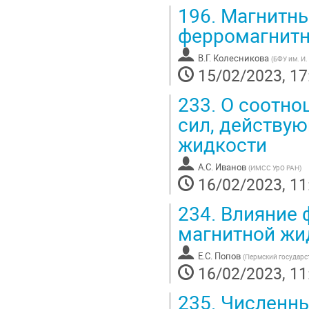
196.
Магнитны
ферромагнит
В.Г. Колесникова
(
БФУ им. И.
15/02/2023, 17
233.
О соотно
сил, действую
жидкости
А.С. Иванов
(
ИМСС УрО РАН
)
16/02/2023, 11
234.
Влияние 
магнитной жид
Е.С. Попов
(
Пермский государс
16/02/2023, 11
235.
Численны