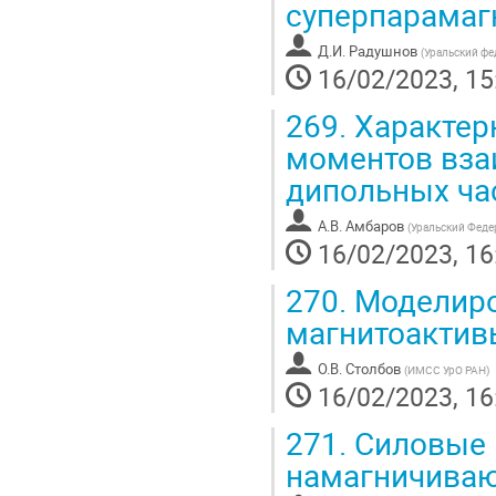
суперпарамаг
Д.И. Радушнов
(
Уральский фе
16/02/2023, 15
269.
Характер
моментов вз
дипольных ча
А.В. Амбаров
(
Уральский Феде
16/02/2023, 16
270.
Моделиро
магнитоактив
О.В. Столбов
(
ИМСС УрО РАН
)
16/02/2023, 16
271.
Силовые 
намагничиваю