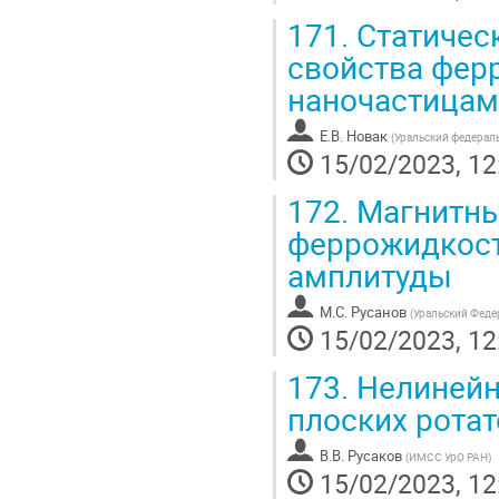
171.
Статичес
свойства фер
наночастица
Е.В. Новак
(
Уральский федерал
15/02/2023, 12
172.
Магнитны
феррожидкост
амплитуды
М.С. Русанов
(
Уральский Феде
15/02/2023, 12
173.
Нелинейн
плоских ротат
В.В. Русаков
(
ИМСС УрО РАН
)
15/02/2023, 12