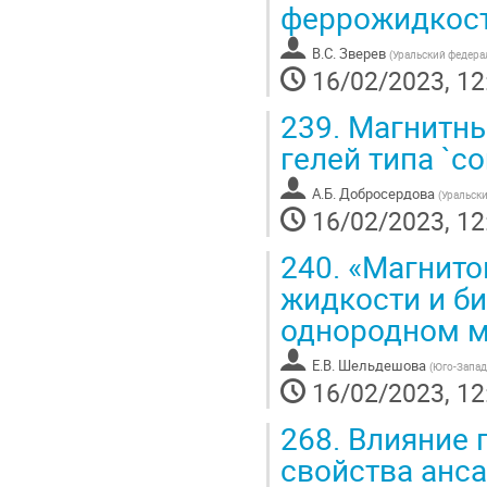
феррожидкос
В.С. Зверев
(
Уральский федера
16/02/2023, 12
239.
Магнитны
гелей типа `cor
А.Б. Добросердова
(
Уральски
16/02/2023, 12
240.
«Магнито
жидкости и б
однородном м
Е.В. Шельдешова
(
Юго-Запад
16/02/2023, 12
268.
Влияние 
свойства анс