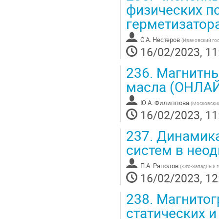
физических п
герметизатор
С.А. Нестеров
(
Ивановский го
16/02/2023, 11
236.
Магнитны
масла (ОНЛА
Ю.А. Филиппова
(
Московский
16/02/2023, 11
237.
Динамика
систем в нео
П.А. Ряполов
(
Юго-Западный г
16/02/2023, 12
238.
Магнитог
статических и