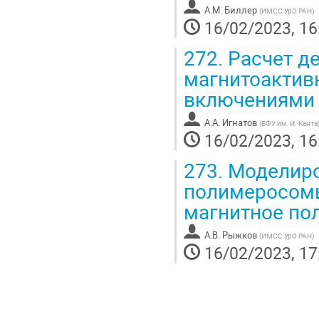
А.М. Биллер
(
ИМСС УрО РАН
)
16/02/2023, 16
272.
Расчет д
магнитоактив
включениями 
А.А. Игнатов
(
БФУ им. И. Канта
16/02/2023, 16
273.
Моделиро
полимеросомы
магнитное по
А.В. Рыжков
(
ИМСС УрО РАН
)
16/02/2023, 17