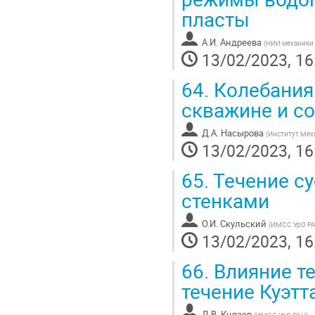
пласты
А.И. Андреева
(
НИИ механики
13/02/2023, 16
64.
Колебания 
скважине и с
Д.А. Насырова
(
Институт Мех
13/02/2023, 16
65.
Течение су
стенками
О.И. Скульский
(
ИМСС УрО Р
13/02/2023, 16
66.
Влияние т
течение Куэтт
Д.В. Князев