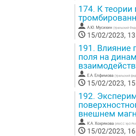
174.
К теории 
тромбированн
А.Ю. Мусихин
(
Уральский Фед
15/02/2023, 13
191.
Влияние 
поля на дина
взаимодейств
Е.А. Елфимова
(
Уральский фе
15/02/2023, 15
192.
Эксперим
поверхностно
внешнем магн
К.А. Хохрякова
(
ИМСС УрО РА
15/02/2023, 16