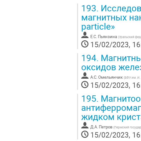
193.
Исследова
магнитных нан
particle»
Е.С. Пьянзина
(
Уральский фед
15/02/2023, 16
194.
Магнитны
оксидов желе
А.С. Омельянчик
(
БФУ им. И.
15/02/2023, 16
195.
Магнитоо
антиферромаг
жидком крист
Д.А. Петров
(
Пермский госуда
15/02/2023, 16