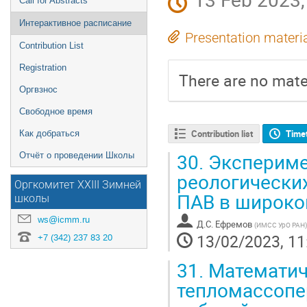
Call for Abstracts
Интерактивное расписание
Presentation materi
Contribution List
Registration
There are no mater
Оргвзнос
Свободное время
Contribution list
Time
Как добраться
30.
Экспериме
Отчёт о проведении Школы
реологических
Оргкомитет XXIII Зимней
ПАВ в широко
школы
ws@icmm.ru
Д.С. Ефремов
(
ИМСС УрО РАН
)
13/02/2023, 11
+7 (342) 237 83 20
31.
Математич
тепломассопе