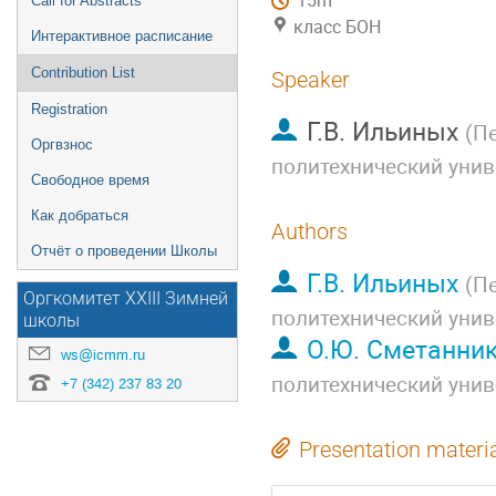
15m
Call for Abstracts
класс БОН
Интерактивное расписание
Contribution List
Speaker
Registration
Г.В. Ильиных
(
Пе
Оргвзнос
политехнический унив
Свободное время
Как добраться
Authors
Отчёт о проведении Школы
Г.В. Ильиных
(
Пе
Оргкомитет XXIII Зимней
политехнический унив
школы
О.Ю. Сметанни
ws@icmm.ru
политехнический унив
+7 (342) 237 83 20
Presentation materi