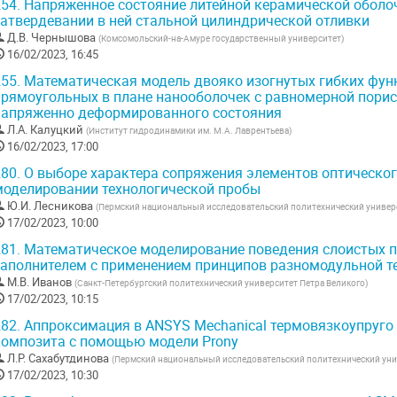
54.
Напряженное состояние литейной керамической обол
затвердевании в ней стальной цилиндрической отливки
Д.В. Чернышова
(
Комсомольский-на-Амуре государственный университет
)
16/02/2023, 16:45
55.
Математическая модель двояко изогнутых гибких фун
прямоугольных в плане нанооболочек с равномерной порис
напряженно деформированного состояния
Л.А. Калуцкий
(
Институт гидродинамики им. М.А. Лаврентьева
)
16/02/2023, 17:00
80.
О выборе характера сопряжения элементов оптическог
моделировании технологической пробы
Ю.И. Лесникова
(
Пермский национальный исследовательский политехнический универ
17/02/2023, 10:00
81.
Математическое моделирование поведения слоистых п
заполнителем с применением принципов разномодульной те
М.В. Иванов
(
Санкт-Петербургский политехнический университет Петра Великого
)
17/02/2023, 10:15
82.
Аппроксимация в ANSYS Mechanical термовязкоупруго
композита с помощью модели Prony
Л.Р. Сахабутдинова
(
Пермский национальный исследовательский политехнический уни
17/02/2023, 10:30