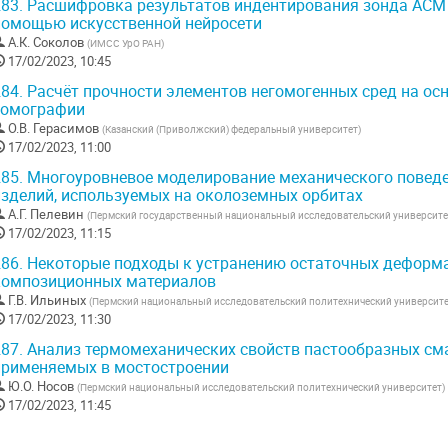
83.
Расшифровка результатов индентирования зонда АСМ 
помощью искусственной нейросети
А.К. Соколов
(
ИМСС УрО РАН
)
17/02/2023, 10:45
84.
Расчёт прочности элементов негомогенных сред на ос
томографии
О.В. Герасимов
(
Казанский (Приволжский) федеральный университет
)
17/02/2023, 11:00
85.
Многоуровневое моделирование механического повед
изделий, используемых на околоземных орбитах
А.Г. Пелевин
(
Пермский государственный национальный исследовательский университе
17/02/2023, 11:15
86.
Некоторые подходы к устранению остаточных деформа
композиционных материалов
Г.В. Ильиных
(
Пермский национальный исследовательский политехнический университ
17/02/2023, 11:30
87.
Анализ термомеханических свойств пастообразных см
применяемых в мостостроении
Ю.О. Носов
(
Пермский национальный исследовательский политехнический университет
)
17/02/2023, 11:45