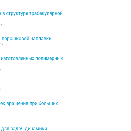
 в структуре трабекулярной
тет
)
й порошковой наплавки
ет
)
 изготовленных полимерных
)
т
)
чек вращения при больших
 для задач динамики