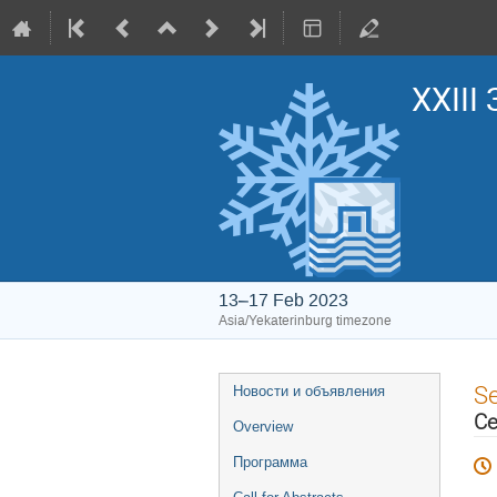
XXIII
13–17 Feb 2023
Asia/Yekaterinburg timezone
Event
S
Новости и объявления
menu
Се
Overview
Программа