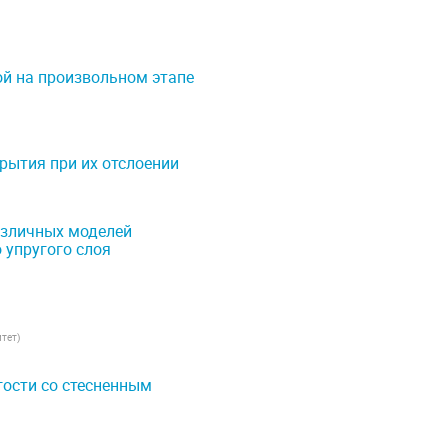
й на произвольном этапе
рытия при их отслоении
азличных моделей
 упругого слоя
итет
)
гости со стесненным