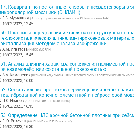
17.
Ковариантно постоянные тензоры и псевдотензоры в э
микрополярной механики (ОНЛАЙН)
Е.В. Мурашкин
(
Институт проблем механики им. А.Ю. Ишлинского РАН
)
16/02/2023, 12:45
50.
Принципы определения исчисляемых структурных пар
стеклокристаллических шпинелид-пироксеновых материало
кристаллизации методом анализа изображений
А.М. Игнатова
(
ИМСС УрО РАН
)
16/02/2023, 15:45
51.
Анализ влияния характера сопряжения полимерной пр
при взаимодействии со стальной поверхностью
А.А. Каменских
(
Пермский национальный исследовательский политехнический универс
16/02/2023, 16:00
52.
Сопоставление прогнозов перемещений арочно- гравит
откалиброванной конечно- элементной и нейросетевой мо
П.С. Иванов
(
АО «ВНИИГ им. Б.Е.Веденеева»
)
16/02/2023, 16:15
53.
Определение НДС арочной бетонной плотины при сейс
Е.Ю. Витохин
(
АО "ВНИИГ им. Б.Е. Веденеева"
)
16/02/2023, 16:30