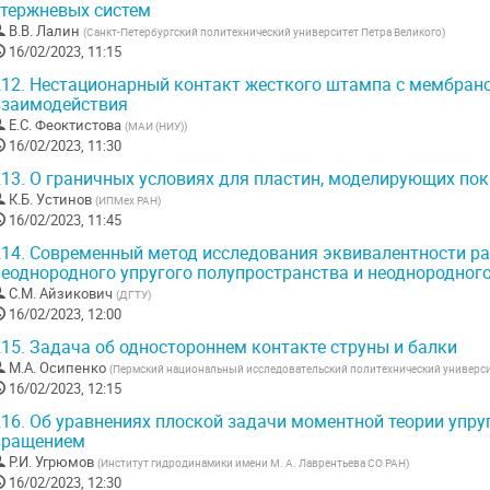
стержневых систем
В.В. Лалин
(
Санкт-Петербургский политехнический университет Петра Великого
)
16/02/2023, 11:15
12.
Нестационарный контакт жесткого штампа с мембрано
взаимодействия
Е.С. Феоктистова
(
МАИ (НИУ)
)
16/02/2023, 11:30
13.
О граничных условиях для пластин, моделирующих пок
К.Б. Устинов
(
ИПМех РАН
)
16/02/2023, 11:45
14.
Современный метод исследования эквивалентности р
неоднородного упругого полупространства и неоднородного
С.М. Айзикович
(
ДГТУ
)
16/02/2023, 12:00
15.
Задача об одностороннем контакте струны и балки
М.А. Осипенко
(
Пермский национальный исследовательский политехнический универс
16/02/2023, 12:15
16.
Об уравнениях плоской задачи моментной теории упру
вращением
Р.И. Угрюмов
(
Институт гидродинамики имени М. А. Лаврентьева СО РАН
)
16/02/2023, 12:30