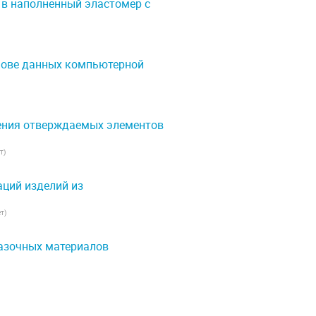
в наполненный эластомер с
нове данных компьютерной
ения отверждаемых элементов
т
)
ций изделий из
ет
)
азочных материалов