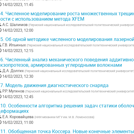
14/02/2023, 11:45
4.
Численное моделирование роста множественных трещин
кости с использованием метода XFEM
А.С. Шалимов
(
Пермский национальный исследовательский политехнический универси
14/02/2023, 12:00
5.
Об одной методике численного моделирования лазерно
Г.В. Ильиных
(
Пермский национальный исследовательский политехнический университ
14/02/2023, 12:15
6.
Численный анализ механического поведения аддитивно
экзопротезов, армированных углеродными волокнами
Д.А. Долгих
(
Пермский национальный исследовательский политехнический университет
14/02/2023, 12:30
7.
Модель движения диагностического снаряда
Р.Р. Мугинов
(
Пермский национальный исследовательский политехнический университе
14/02/2023, 12:45
10.
Особенности алгоритма решения задач статики оболо
деформациях
Е.А. Коровайцева
(
НИИ механики МГУ им. М.В. Ломоносова
)
16/02/2023, 11:00
11.
Обобщенная точка Коссера. Новые конечные элементы