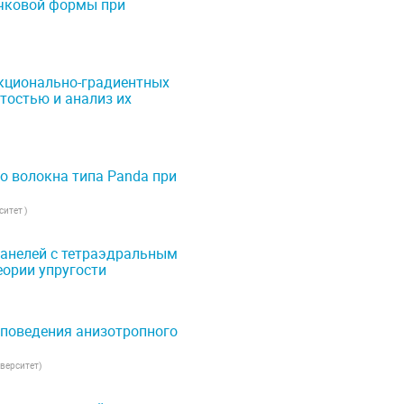
очковой формы при
кционально-градиентных
тостью и анализ их
о волокна типа Panda при
ситет
)
анелей с тетраэдральным
ории упругости
 поведения анизотропного
верситет
)