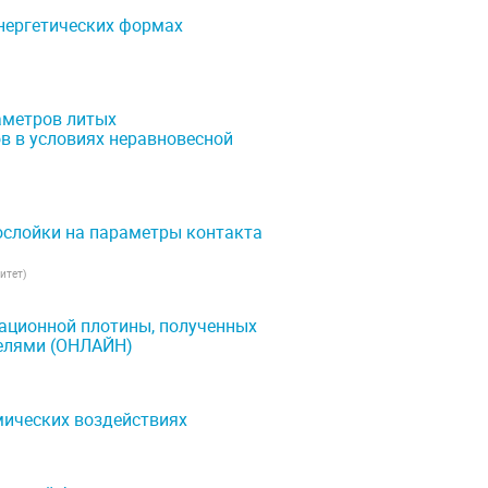
нергетических формах
аметров литых
в в условиях неравновесной
ослойки на параметры контакта
итет
)
ационной плотины, полученных
делями (ОНЛАЙН)
мических воздействиях