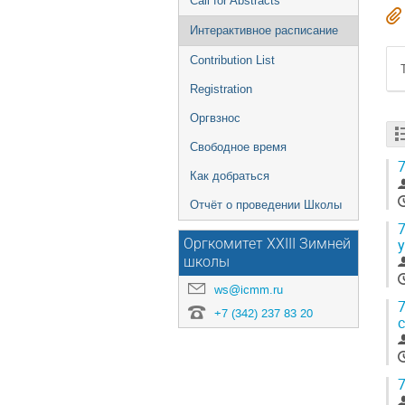
Call for Abstracts
Интерактивное расписание
Contribution List
Registration
Оргвзнос
Свободное время
7
Как добраться
Отчёт о проведении Школы
7
Оргкомитет XXIII Зимней
школы
ws@icmm.ru
7
+7 (342) 237 83 20
7