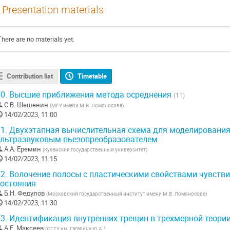
Presentation materials
There are no materials yet.
Contribution list
Timetable
0.
Высшие приближения метода осреднения
(11)
С.В. Шешенин
(
МГУ имени М.В. Ломоносова
)
14/02/2023, 11:00
1.
Двухэтапная вычислительная схема для моделирования
ультразвуковым пьезопреобразователем
А.А. Еремин
(
Кубанский государственный университет
)
14/02/2023, 11:15
2.
Волочение полосы с пластическими свойствами чувств
состояния
Б.Н. Федулов
(
Московский государственный институт имени М.В. Ломоносова
)
14/02/2023, 11:30
3.
Идентификация внутренних трещин в трехмерной теории
А.Е. Максеев
(
СГТУ им. Гагарина Ю.А.
)