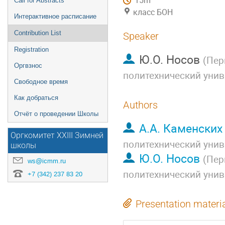
15m
Call for Abstracts
класс БОН
Интерактивное расписание
Contribution List
Speaker
Registration
Ю.О. Носов
(
Пер
Оргвзнос
политехнический унив
Свободное время
Как добраться
Authors
Отчёт о проведении Школы
А.А. Каменских
Оргкомитет XXIII Зимней
политехнический унив
школы
Ю.О. Носов
(
Пер
ws@icmm.ru
политехнический унив
+7 (342) 237 83 20
Presentation materi