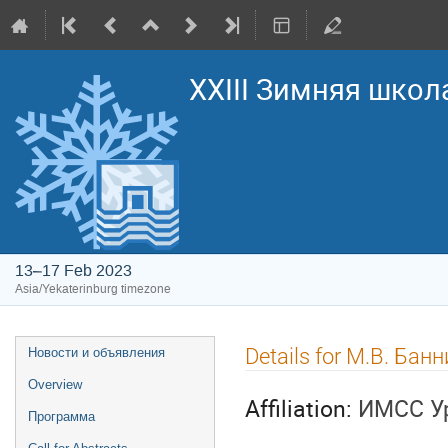
XXIII Зимняя школ
13–17 Feb 2023
Asia/Yekaterinburg timezone
Event
Details for М.В. Бан
Новости и объявления
menu
Overview
Affiliation:
ИМСС У
Программа