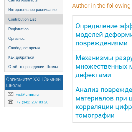
Call for Abstracts
Author in the following
Интерактивное расписание
Contribution List
Определение эфф
Registration
моделей деформи
Оргвзнос
повреждениями
Свободное время
Механизмы разру
Как добраться
множественных м
Отчёт о проведении Школы
дефектами
Оргкомитет XXIII Зимней
школы
Анализ поврежд
ws@icmm.ru
материалов при 
+7 (342) 237 83 20
корреляции цифр
томографии