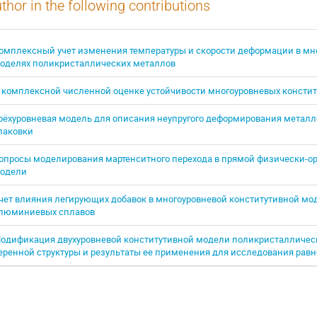
thor in the following contributions
омплексный учет изменения температуры и скорости деформации в мн
оделях поликристаллических металлов
 комплексной численной оценке устойчивости многоуровневых консти
рёхуровневая модель для описания неупругого деформирования металл
паковки
опросы моделирования мартенситного перехода в прямой физически-о
одели
чет влияния легирующих добавок в многоуровневой конститутивной мо
люминиевых сплавов
одификация двухуровневой конститутивной модели поликристалличес
еренной структуры и результаты ее применения для исследования равн