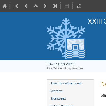
XXIII
13–17 Feb 2023
Asia/Yekaterinburg timezone
Event
De
Новости и объявления
menu
Overview
Affi
Программа