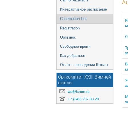
Call for Abstracts
Au
Интерактивное расписание
Contribution List
К
м
Registration
О
Оргвзнос
Свободное время
Т
у
Как добраться
В
Отчёт о проведении Школы
м
Оргкомитет XXIII Зимней
У
школы
а
ws@icmm.ru
М
+7 (342) 237 83 20
з