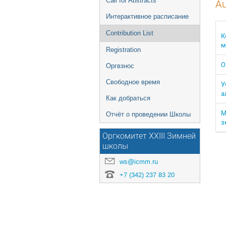
Call for Abstracts
Au
Интерактивное расписание
Contribution List
К
м
Registration
О
Оргвзнос
Свободное время
У
а
Как добраться
М
Отчёт о проведении Школы
з
Оргкомитет XXIII Зимней
школы
ws@icmm.ru
+7 (342) 237 83 20