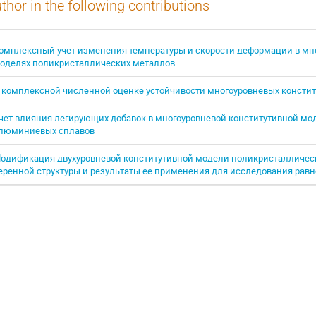
thor in the following contributions
омплексный учет изменения температуры и скорости деформации в мн
оделях поликристаллических металлов
 комплексной численной оценке устойчивости многоуровневых консти
чет влияния легирующих добавок в многоуровневой конститутивной мо
люминиевых сплавов
одификация двухуровневой конститутивной модели поликристалличес
еренной структуры и результаты ее применения для исследования равн