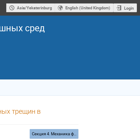
Asia/Yekaterinburg
English (United Kingdom)
Login
ошных сред
ных трещин в
Секция 4. Механика функциональных материалов