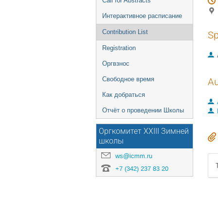
Call for Abstracts
Интерактивное расписание
Contribution List
Sp
Registration
Оргвзнос
Свободное время
Au
Как добраться
Отчёт о проведении Школы
Оргкомитет XXIII Зимней
школы
ws@icmm.ru
+7 (342) 237 83 20