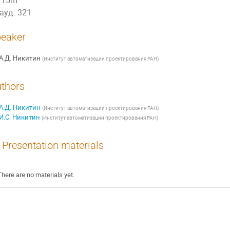
15m
ауд. 321
eaker
А.Д. Никитин
(
Институт автоматизации проектирования РАН
)
thors
А.Д. Никитин
(
Институт автоматизации проектирования РАН
)
И.С. Никитин
(
Институт автоматизации проектирования РАН
)
Presentation materials
There are no materials yet.