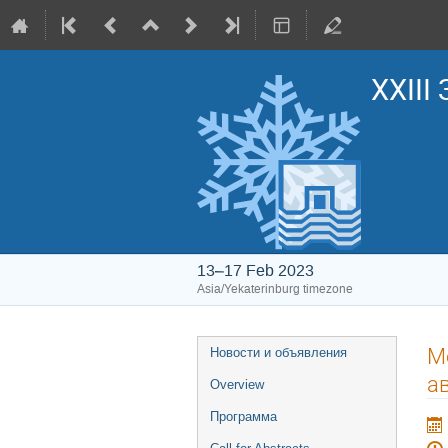
XXIII
13–17 Feb 2023
Asia/Yekaterinburg timezone
Event
М
Новости и объявления
menu
а
Overview
Программа