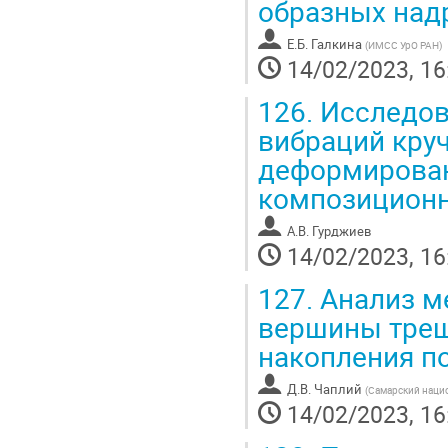
образных на
Е.Б. Галкина
(
ИМСС УрО РАН
)
14/02/2023, 16
126.
Исследов
вибраций кру
деформирован
композиционн
А.В. Гурджиев
14/02/2023, 16
127.
Анализ ме
вершины трещ
накопления п
Д.В. Чаплий
(
Самарский нацио
14/02/2023, 16