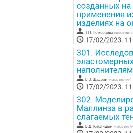
созданных на
применения и
изделиях на 
Т.Н. Поморцева
(
Пермский го
17/02/2023, 11
301.
Исследов
эластомерных 
наполнителя
В.В. Шадрин
(
ИМСС УрО РАН
)
17/02/2023, 11
302.
Моделиро
Маллинза в р
слагаемых те
В.Д. Кислицын
(
ИМСС УрО Р