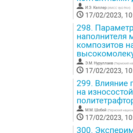
И.Э. Келлер
(
ИМСС УрО РАН
)
17/02/2023, 10
298.
Параметр
наполнителя 
композитов на
высокомолеку
Э.М. Нуруллаев
(
Пермский на
17/02/2023, 10
299.
Влияние 
на износостой
политетрафто
М.М. Шобей
(
Пермский национ
17/02/2023, 10
300.
Эксперим