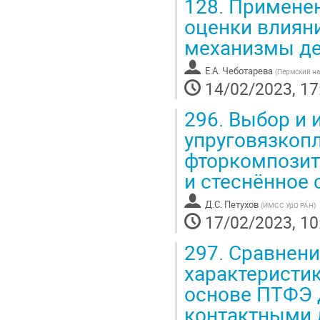
128.
Применен
оценки влиян
механизмы де
Е.А. Чеботарева
(
Пермский на
14/02/2023, 17
296.
Выбор и 
упруговязкоп
фторкомпозит
и стеснённое 
Д.С. Петухов
(
ИМСС УрО РАН
)
17/02/2023, 10
297.
Сравнение
характеристи
основе ПТФЭ д
контактными 