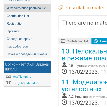
Call for Abstracts
Presentation materi
Интерактивное расписание
Contribution List
There are no mater
Registration
Оргвзнос
Свободное время
Contribution list
Time
Как добраться
10.
Нелокальн
Отчёт о проведении Школы
в режиме пла
Оргкомитет XXIII Зимней
А.В. Шутов
(
Институт гидродин
школы
13/02/2023, 11
ws@icmm.ru
11.
Моделиров
+7 (342) 237 83 20
усталостных 
А.Д. Никитин
(
Институт авто
13/02/2023, 11