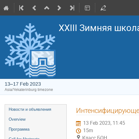
XXIII Зимняя школ
13–17 Feb 2023
Asia/Yekaterinburg timezone
Event
Интенсифицирующее
Новости и объявления
menu
Overview
13 Feb 2023, 11:45
Программа
15m
Класс БОН