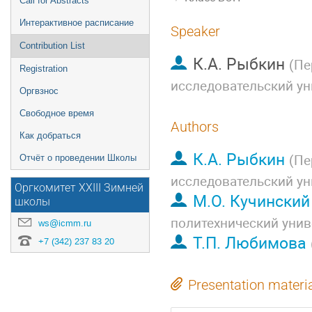
Call for Abstracts
Интерактивное расписание
Speaker
Contribution List
К.А. Рыбкин
(
Пе
Registration
исследовательский ун
Оргвзнос
Свободное время
Authors
Как добраться
К.А. Рыбкин
(
Пе
Отчёт о проведении Школы
исследовательский ун
Оргкомитет XXIII Зимней
М.О. Кучинский
школы
политехнический унив
ws@icmm.ru
Т.П. Любимова
+7 (342) 237 83 20
Presentation materi