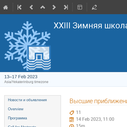
XXIII Зимняя школ
13–17 Feb 2023
Asia/Yekaterinburg timezone
Event
Высшие приближени
Новости и объявления
menu
Overview
11
Программа
14 Feb 2023, 11:00
15m