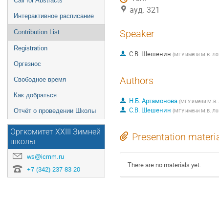
Call for Abstracts
ауд. 321
Интерактивное расписание
Speaker
Contribution List
Registration
С.В. Шешенин
(
МГУ имени М.В. Л
Оргвзнос
Authors
Свободное время
Как добраться
Н.Б. Артамонова
(
МГУ имени М.В.
С.В. Шешенин
Отчёт о проведении Школы
(
МГУ имени М.В. Л
Оргкомитет XXIII Зимней
Presentation materi
школы
ws@icmm.ru
There are no materials yet.
+7 (342) 237 83 20