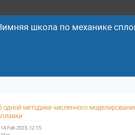
 Зимняя школа по механике спл
б одной методике численного моделировани
аплавки
14 Feb 2023, 12:15