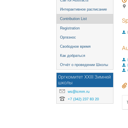
Call for Abstracts
Интерактивное расписание
Contribution List
Sp
Registration
Оргвзнос
Свободное время
Au
Как добраться
Отчёт о проведении Школы
Оргкомитет XXIII Зимней
школы
ws@icmm.ru
+7 (342) 237 83 20