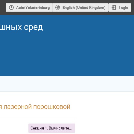
Asia/Yekaterinburg
English (United Kingdom)
Login
ошных сред
я лазерной порошковой
Секция 1. Вычислительная механика сплошных сред