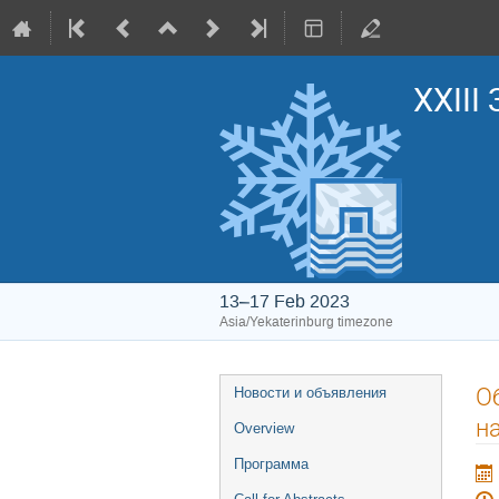
XXIII
13–17 Feb 2023
Asia/Yekaterinburg timezone
Event
О
Новости и объявления
menu
н
Overview
Программа