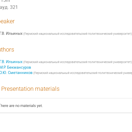
15m
ауд. 321
eaker
Г.В. Ильиных
(
Пермский национальный исследовательский политехнический университет
)
thors
Г.В. Ильиных
(
Пермский национальный исследовательский политехнический университет
)
М.Р. Бекмансуров
О.Ю. Сметанников
(
Пермский национальный исследовательский политехнический униве
Presentation materials
There are no materials yet.