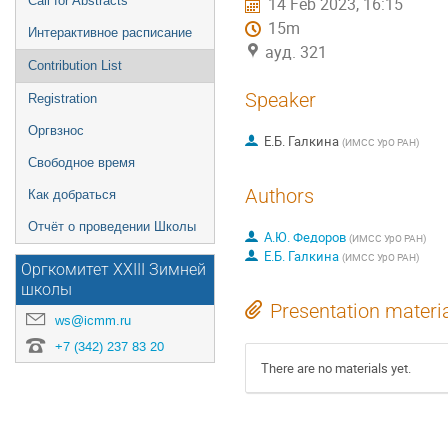
Call for Abstracts
14 Feb 2023, 16:15
15m
Интерактивное расписание
ауд. 321
Contribution List
Speaker
Registration
Оргвзнос
Е.Б. Галкина
(
ИМСС УрО РАН
)
Свободное время
Authors
Как добраться
Отчёт о проведении Школы
А.Ю. Федоров
(
ИМСС УрО РАН
)
Е.Б. Галкина
(
ИМСС УрО РАН
)
Оргкомитет XXIII Зимней
школы
Presentation materi
ws@icmm.ru
+7 (342) 237 83 20
There are no materials yet.