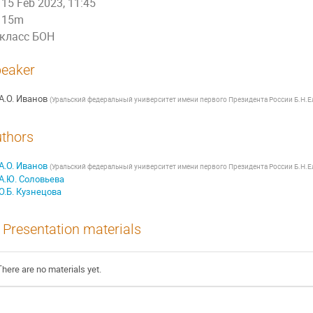
15 Feb 2023, 11:45
15m
класс БОН
eaker
А.О. Иванов
(
Уральский федеральный университет имени первого Президента России Б.Н.Е
thors
А.О. Иванов
(
Уральский федеральный университет имени первого Президента России Б.Н.Е
А.Ю. Соловьева
О.Б. Кузнецова
Presentation materials
There are no materials yet.