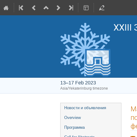
XXIII
13–17 Feb 2023
Asia/Yekaterinburg timezone
Event
М
Новости и объявления
menu
п
Overview
ф
Программа