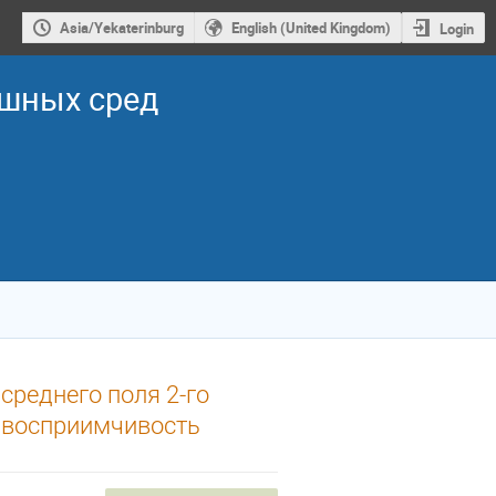
Asia/Yekaterinburg
English (United Kingdom)
Login
ошных сред
реднего поля 2-го
 восприимчивость