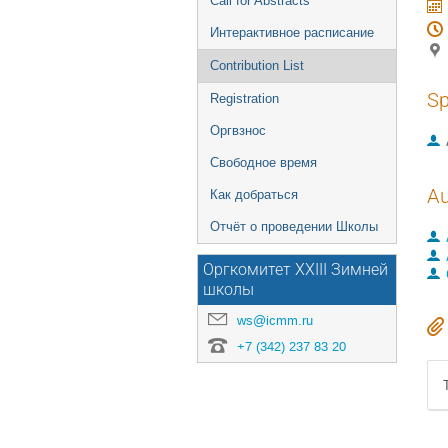
Call for Abstracts
Интерактивное расписание
Contribution List
Sp
Registration
Оргвзнос
Свободное время
Au
Как добраться
Отчёт о проведении Школы
Оргкомитет XXIII Зимней
школы
ws@icmm.ru
+7 (342) 237 83 20