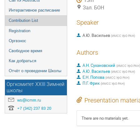
15m
Call for Abstracts
Зал. БОН
Интерактивное расписание
Contribution List
Speaker
Registration
А.Ю. Васильев
(
ИМСС УрО РАН
)
Оргвзнос
Свободное время
Authors
Как добраться
А.Н. Сухановский
(
ИМСС УрО РАН
Отчёт о проведении Школы
А.Ю. Васильев
(
ИМСС УрО РАН
)
Е.Н. Попова
(
ИМСС УрО РАН
)
П.Г. Фрик
(
ИМСС УрО РАН
)
Оргкомитет XXIII Зимней
школы
Presentation materi
ws@icmm.ru
+7 (342) 237 83 20
There are no materials yet.