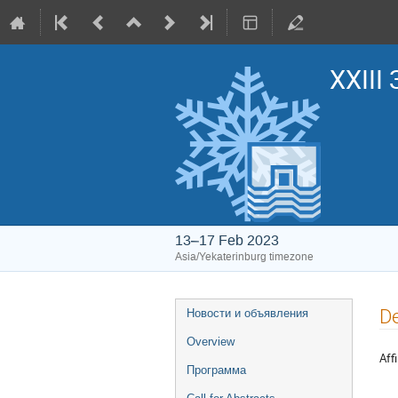
XXIII
13–17 Feb 2023
Asia/Yekaterinburg timezone
Event
De
Новости и объявления
menu
Overview
Affi
Программа