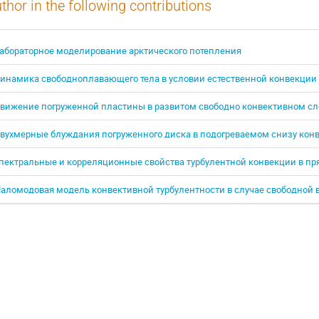
thor in the following contributions
абораторное моделирование арктического потепления
инамика свободноплавающего тела в условии естественной конвекции
вижение погруженной пластины в развитом свободно конвективном сл
вухмерные блуждания погруженного диска в подогреваемом снизу кон
пектральные и корреляционные свойства турбулентной конвекции в п
аломодовая модель конвективной турбулентности в случае свободной 