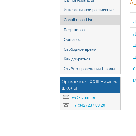
Call for Abstracts
Au
Интерактивное расписание
Contribution List
Л
Registration
Д
Оргвзнос
Д
Свободное время
Д
Как добраться
С
Отчёт о проведении Школы
М
Оргкомитет XXIII Зимней
школы
ws@icmm.ru
+7 (342) 237 83 20