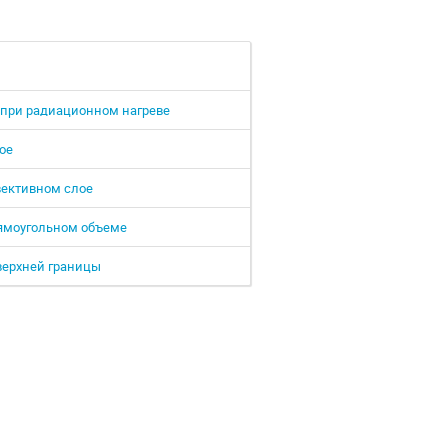
 при радиационном нагреве
ое
вективном слое
рямоугольном объеме
верхней границы