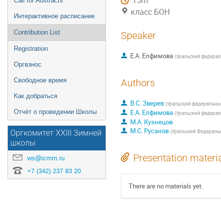
15m
Call for Abstracts
класс БОН
Интерактивное расписание
Contribution List
Speaker
Registration
Е.А. Елфимова
(
Уральский федера
Оргвзнос
Свободное время
Authors
Как добраться
В.С. Зверев
(
Уральский федеральны
Отчёт о проведении Школы
Е.А. Елфимова
(
Уральский федера
М.А. Кузнецов
М.С. Русанов
(
Уральский Федераль
Оргкомитет XXIII Зимней
школы
Presentation materi
ws@icmm.ru
+7 (342) 237 83 20
There are no materials yet.