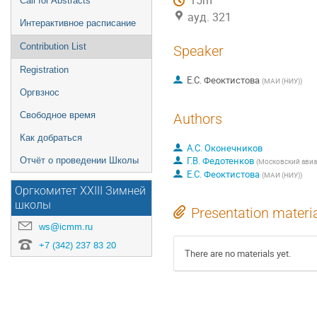
15m
Call for Abstracts
ауд. 321
Интерактивное расписание
Contribution List
Speaker
Registration
Е.С. Феоктистова
(
МАИ (НИУ)
)
Оргвзнос
Свободное время
Authors
Как добраться
А.С. Оконечников
Г.В. Федотенков
Отчёт о проведении Школы
(
Московский авиа
Е.С. Феоктистова
(
МАИ (НИУ)
)
Оргкомитет XXIII Зимней
школы
Presentation materi
ws@icmm.ru
+7 (342) 237 83 20
There are no materials yet.