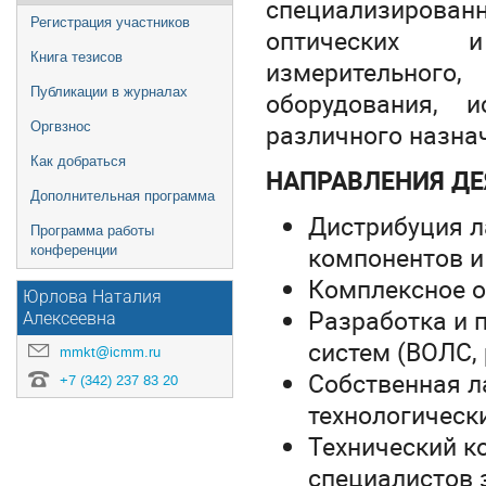
специализирован
Регистрация участников
оптических и
Книга тезисов
измерительног
Публикации в журналах
оборудования, 
различного назна
Оргвзнос
Как добраться
НАПРАВЛЕНИЯ ДЕ
Дополнительная программа
Дистрибуция л
Программа работы
компонентов и
конференции
Комплексное о
Юрлова Наталия
Разработка и 
Алексеевна
систем (ВОЛС,
mmkt@icmm.ru
Собственная л
+7 (342) 237 83 20
технологическ
Технический к
специалистов 