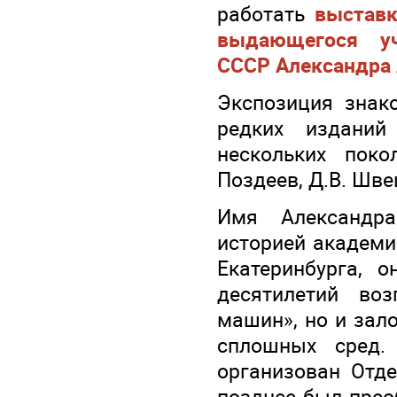
работать
выставк
выдающегося уч
СССР Александра
Экспозиция знак
редких изданий
нескольких поко
Поздеев, Д.В. Шве
Имя Александра
историей академи
Екатеринбурга, 
десятилетий во
машин», но и зал
сплошных сред.
организован Отд
позднее был прео