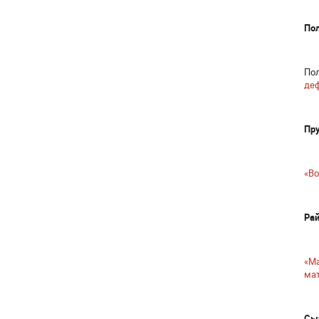
По
Пол
деф
Пру
«Во
Рай
«Mа
ма
Сы