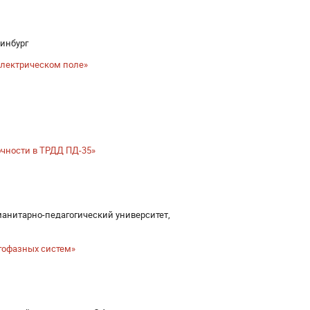
ринбург
электрическом поле»
чности в ТРДД ПД-35»
манитарно-педагогический университет,
гофазных систем»