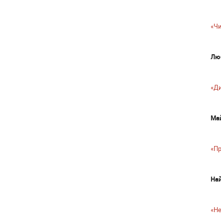
«Чи
Лю
«Д
Май
«Пр
Най
«Не