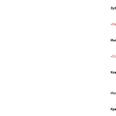
Зуб
«Не
Ин
«Ос
Коз
Ива
Кра