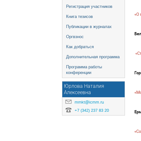
Регистрация участников
«О
Книга тезисов
Публикации в журналах
Бел
Оргвзнос
Как добраться
«С
Дополнительная программа
Программа работы
Гор
конференции
Юрлова Наталия
«М
Алексеевна
mmkt@icmm.ru
+7 (342) 237 83 20
Ерм
«Со