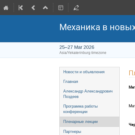
Механика в новых
25–27 Mar 2026
Asia/Yekaterinburg timezone
Event
П
Новости и объявления
menu
Главная
Мат
Александр Александрович
Поздеев
Мат
Программа работы
конференции
Пленарные лекции
Че
Партнеры