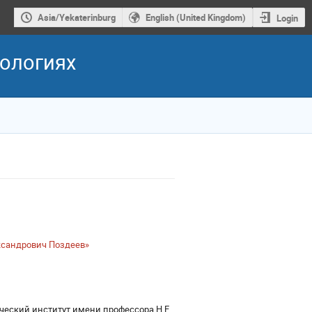
Asia/Yekaterinburg
English (United Kingdom)
Login
нологиях
ксандрович Поздеев»
еский институт имени профессора Н.Е.