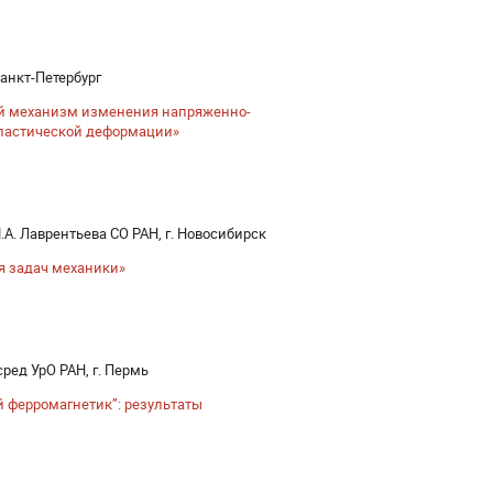
анкт-Петербург
й механизм изменения напряженно-
пластической деформации»
А. Лаврентьева СО РАН, г. Новосибирск
я задач механики»
ред УрО РАН, г. Пермь
 ферромагнетик”: результаты