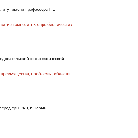
титут имени профессора Н.Е.
витие композитных про-бионических
ледовательский политехнический
 преимущества, проблемы, области
сред УрО РАН, г. Пермь