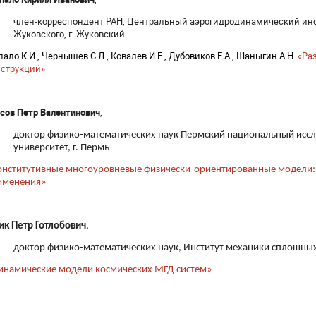
член-корреспондент РАН, Центральный аэрогидродинамический инс
Жуковского, г. Жуковский
ало К.И., Чернышев С.Л., Ковалев И.Е., Дубовиков Е.А., Шаныгин А.Н.
«Раз
нструкций»
сов Петр Валентинович
,
доктор физико-математических наук Пермский национальный исс
университет, г. Пермь
онститутивные многоуровневые физически-ориентированные модели:
именения»
ик Петр Готлобович
,
доктор физико-математических наук, Институт механики сплошных 
инамические модели космических МГД систем»