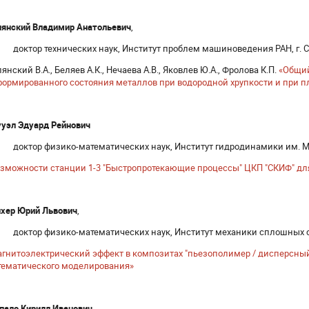
лянский Владимир Анатольевич
,
доктор технических наук, Институт проблем машиноведения РАН, г. С
янский В.А., Беляев А.К., Нечаева А.В., Яковлев Ю.А., Фролова К.П.
«Общи
ормированного состояния металлов при водородной хрупкости и при 
уэл Эдуард Рейнович
доктор физико-математических наук, Институт гидродинамики им. М.
зможности станции 1-3 "Быстропротекающие процессы" ЦКП "СКИФ" дл
хер Юрий Львович
,
доктор физико-математических наук, Институт механики сплошных с
гнитоэлектрический эффект в композитах "пьезополимер / дисперсный
тематического моделирования»
пало Кирилл Иванович
,