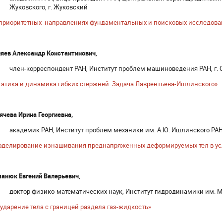
Жуковского, г. Жуковский
 приоритетных направлениях фундаментальных и поисковых исследова
яев Александр Константинович
,
член-корреспондент РАН, Институт проблем машиноведения РАН, г. 
татика и динамика гибких стержней. Задача Лаврентьева-Ишлинского»
ячева Ирина Георгиевна,
академик РАН, Институт проблем механики им. А.Ю. Ишлинского РАН
оделирование изнашивания преднапряженных деформируемых тел в ус
анюк Евгений Валерьевич
,
доктор физико-математических наук, Институт гидродинамики им. М.
ударение тела с границей раздела газ-жидкость»