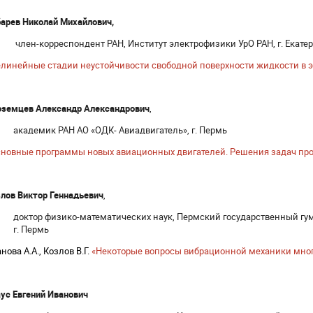
арев Николай Михайлович,
член-корреспондент РАН, Институт электрофизики УрО РАН, г. Екате
линейные стадии неустойчивости свободной поверхности жидкости в 
оземцев Александр Александрович
,
академик РАН АО «ОДК- Авиадвигатель», г. Пермь
новные программы новых авиационных двигателей. Решения задач про
лов Виктор Геннадьевич
,
доктор физико-математических наук, Пермский государственный гу
г. Пермь
нова А.А., Козлов В.Г.
«Некоторые вопросы вибрационной механики мно
ус Евгений Иванович