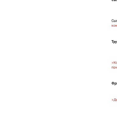
Сып
ко
Тру
«К
пр
Фр
«Д