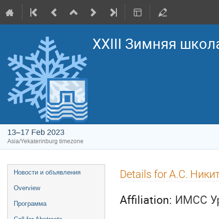
XXIII Зимняя школ
13–17 Feb 2023
Asia/Yekaterinburg timezone
Event
Details for А.С. Ник
Новости и объявления
menu
Overview
Affiliation:
ИМСС У
Программа