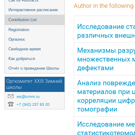
Call for Abstracts
Author in the following
Интерактивное расписание
Contribution List
Исследование ст
Registration
различных внешн
Оргвзнос
Механизмы разру
Свободное время
множественных м
Как добраться
дефектами
Отчёт о проведении Школы
Анализ поврежд
Оргкомитет XXIII Зимней
школы
материалов при 
ws@icmm.ru
корреляции цифр
+7 (342) 237 83 20
томографии
Исследование мех
статистикотермо