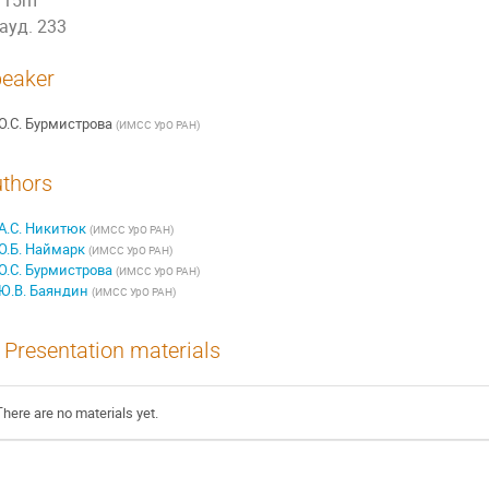
15m
ауд. 233
eaker
О.С. Бурмистрова
(
ИМСС УрО РАН
)
thors
А.C. Никитюк
(
ИМСС УрО РАН
)
О.Б. Наймарк
(
ИМСС УрО РАН
)
О.С. Бурмистрова
(
ИМСС УрО РАН
)
Ю.В. Баяндин
(
ИМСС УрО РАН
)
Presentation materials
There are no materials yet.