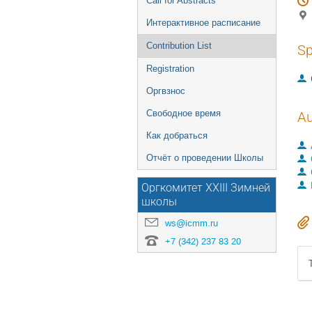
Call for Abstracts
Интерактивное расписание
Contribution List
Sp
Registration
Оргвзнос
Свободное время
Au
Как добраться
Отчёт о проведении Школы
Оргкомитет XXIII Зимней
школы
ws@icmm.ru
+7 (342) 237 83 20