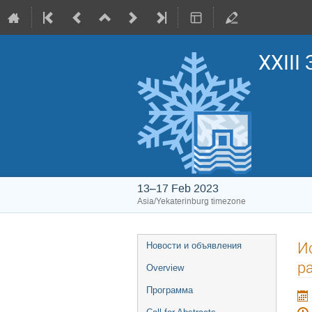
XXIII
13–17 Feb 2023
Asia/Yekaterinburg timezone
Event
И
Новости и объявления
menu
р
Overview
Программа