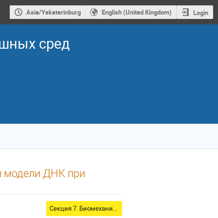
Asia/Yekaterinburg
English (United Kingdom)
Login
ошных сред
й модели ДНК при
Секция 7. Биомеханика, биофизика