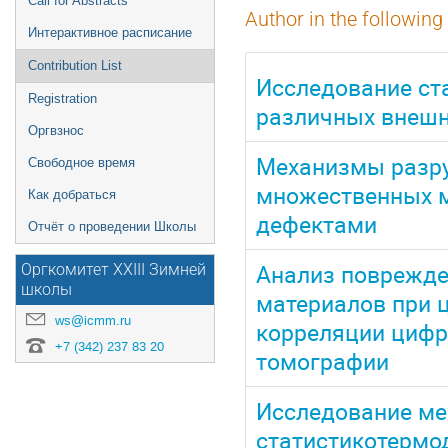
Call for Abstracts
Author in the following
Интерактивное расписание
Contribution List
Исследование ст
Registration
различных внешн
Оргвзнос
Механизмы разру
Свободное время
множественных м
Как добраться
дефектами
Отчёт о проведении Школы
Анализ поврежд
Оргкомитет XXIII Зимней
школы
материалов при 
ws@icmm.ru
корреляции цифр
+7 (342) 237 83 20
томографии
Исследование мех
статистикотермо