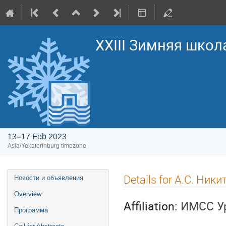
XXIII Зимняя школ
13–17 Feb 2023
Asia/Yekaterinburg timezone
Event
Details for А.C. Ник
Новости и объявления
menu
Overview
Affiliation:
ИМСС У
Программа