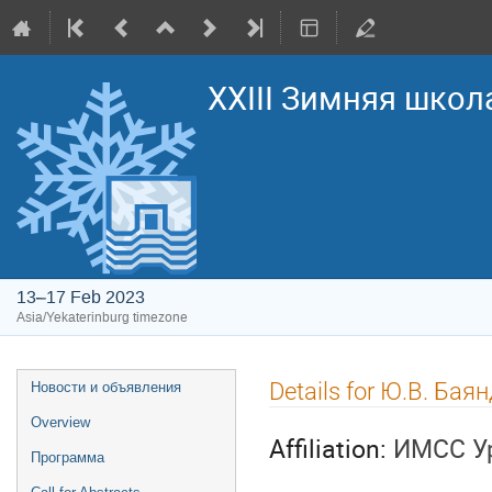
XXIII Зимняя школ
13–17 Feb 2023
Asia/Yekaterinburg timezone
Event
Details for Ю.В. Бая
Новости и объявления
menu
Overview
Affiliation:
ИМСС У
Программа