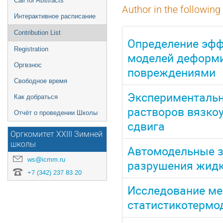
Call for Abstracts
Author in the following
Интерактивное расписание
Contribution List
Определение эфф
Registration
моделей деформи
Оргвзнос
повреждениями
Свободное время
Экспериментальн
Как добраться
растворов вязко
Отчёт о проведении Школы
сдвига
Оргкомитет XXIII Зимней
школы
Автомодельные з
ws@icmm.ru
разрушения жидк
+7 (342) 237 83 20
Исследование мех
статистикотермо