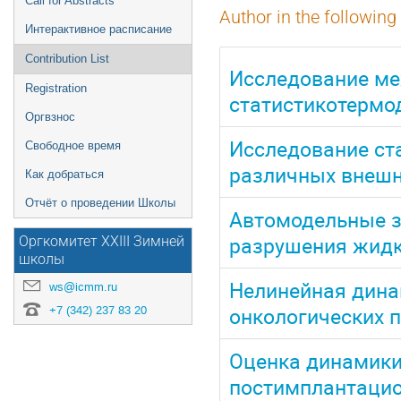
Call for Abstracts
Author in the following
Интерактивное расписание
Contribution List
Исследование мех
Registration
статистикотермо
Оргвзнос
Исследование ст
Свободное время
различных внешн
Как добраться
Отчёт о проведении Школы
Автомодельные з
разрушения жидк
Оргкомитет XXIII Зимней
школы
Нелинейная дина
ws@icmm.ru
онкологических п
+7 (342) 237 83 20
Оценка динамики
постимплантацио