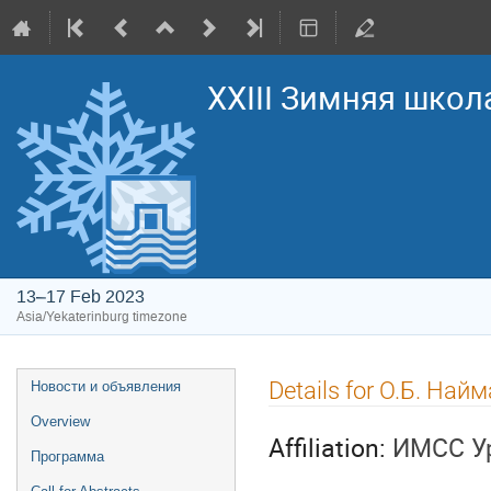
XXIII Зимняя школ
13–17 Feb 2023
Asia/Yekaterinburg timezone
Event
Details for О.Б. Най
Новости и объявления
menu
Overview
Affiliation:
ИМСС У
Программа