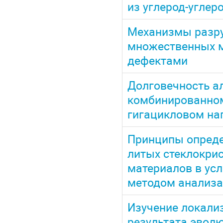
из углерод-углер
Механизмы разру
множественных м
дефектами
Долговечность а
комбинированно
гигацикловом на
Принципы опреде
литых стеклокри
материалов в ус
методом анализа
Изучение локали
результата эвол