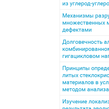
из углерод-углер
Механизмы разру
множественных м
дефектами
Долговечность а
комбинированно
гигацикловом на
Принципы опреде
литых стеклокри
материалов в ус
методом анализа
Изучение локали
результата эвол