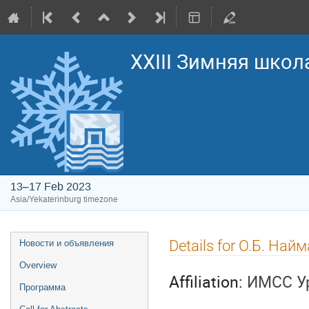
XXIII Зимняя школ
13–17 Feb 2023
Asia/Yekaterinburg timezone
Event
Details for О.Б. Най
Новости и объявления
menu
Overview
Affiliation:
ИМСС У
Программа