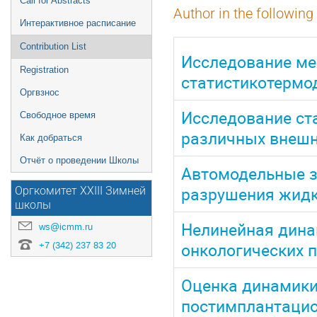
Call for Abstracts
Author in the following
Интерактивное расписание
Contribution List
Исследование мех
Registration
статистикотермо
Оргвзнос
Исследование ст
Свободное время
различных внешн
Как добраться
Отчёт о проведении Школы
Автомодельные з
разрушения жидк
Оргкомитет XXIII Зимней
школы
Нелинейная дина
ws@icmm.ru
онкологических п
+7 (342) 237 83 20
Оценка динамики
постимплантацио